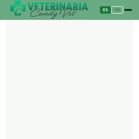
ES
CA