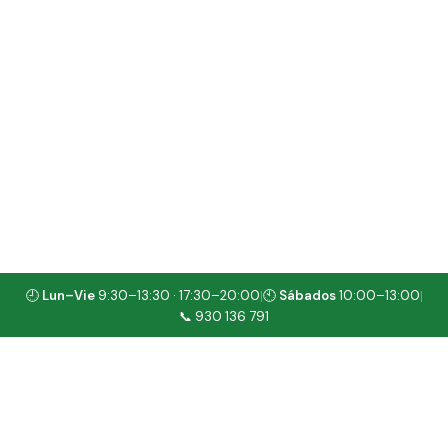
🕘
Lun–Vie
9:30–13:30 · 17:30–20:00
🕙
Sábados
10:00–13:00
|
|
📞 930 136 791
QUÉ OFRECEMOS
Servicios veterinarios